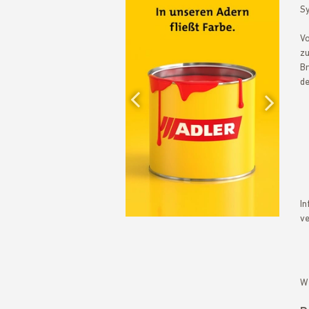
Sy
Vo
zu
Previous
Br
de
Nex
In
ve
We