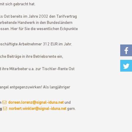
it sich gebracht hat.
s Ost bereits im Jahre 2002 den Tarifvertrag
arbeitende Handwerk in den Bundesländern
en. Hier für Sie die wesentlichen Eckpunkte
eschäftigte Arbeitnehmer 312 EUR im Jahr.
he Beiträge in ihre Betriebsrente ein,
Fac
hre Mitarbeiter u.a. zur Tischler-Rente Ost
Twi
angel entgegenzuwirken! Als langjähriger
n
doreen.lorenz@signal-iduna.net
und
g
norbert.winkler@signal-iduna.net
gern.