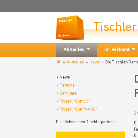
Tischle
Aktuelles
Ihr Verband
Aktuelles
News
Die Tischler-Rent
www.tischler-
sachsen.de
News
Termine
Seminare
Projekt "CompO"
Projekt "ComP-ASS"
2
Die sächsischen Tischlerpartner:
Di
Fa
Di