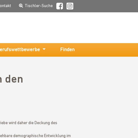
ontakt
Tischler-Suche
erufswettbewerbe
Finden
n den
iebe wird daher die Deckung des
absehbare demographische Entwicklung im