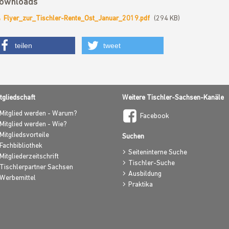
ownloads
Flyer_zur_Tischler-Rente_Ost_Januar_2019.pdf
(294 KB)
teilen
tweet
tgliedschaft
Weitere Tischler-Sachsen-Kanäle
Mitglied werden - Warum?
Facebook
Mitglied werden - Wie?
Mitgliedsvorteile
Suchen
Fachbibliothek
Seiteninterne Suche
Mitgliederzeitschrift
Tischler-Suche
Tischlerpartner Sachsen
Ausbildung
Werbemittel
Praktika