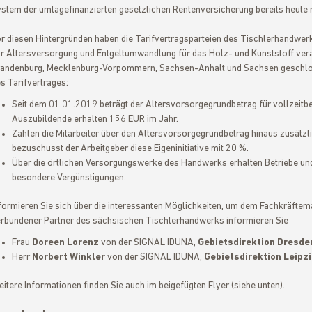
stem der umlagefinanzierten gesetzlichen Rentenversicherung bereits heute m
r diesen Hintergründen haben die Tarifvertragsparteien des Tischlerhandwerk
r Altersversorgung und Entgeltumwandlung für das Holz- und Kunststoff ver
andenburg, Mecklenburg-Vorpommern, Sachsen-Anhalt und Sachsen geschloss
s Tarifvertrages:
Seit dem 01.01.2019 beträgt der Altersvorsorgegrundbetrag für vollzeitb
Auszubildende erhalten 156 EUR im Jahr.
t
Zahlen die Mitarbeiter über den Altersvorsorgegrundbetrag hinaus zusätzlic
bezuschusst der Arbeitgeber diese Eigeninitiative mit 20 %.
Über die örtlichen Versorgungswerke des Handwerks erhalten Betriebe und i
besondere Vergünstigungen.
formieren Sie sich über die interessanten Möglichkeiten, um dem Fachkräftem
rbundener Partner des sächsischen Tischlerhandwerks informieren Sie
Frau
Doreen Lorenz
von der SIGNAL IDUNA,
Gebietsdirektion Dresde
Herr
Norbert Winkler
von der SIGNAL IDUNA,
Gebietsdirektion Leipzi
itere Informationen finden Sie auch im beigefügten Flyer (siehe unten).