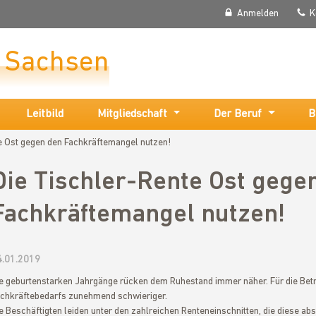
Anmelden
K
r Sachsen
Leitbild
Mitgliedschaft
Der Beruf
B
e Ost gegen den Fachkräftemangel nutzen!
Die Tischler-Rente Ost gege
Fachkräftemangel nutzen!
4.01.2019
e geburtenstarken Jahrgänge rücken dem Ruhestand immer näher. Für die Betr
chkräftebedarfs zunehmend schwieriger.
e Beschäftigten leiden unter den zahlreichen Renteneinschnitten, die diese 