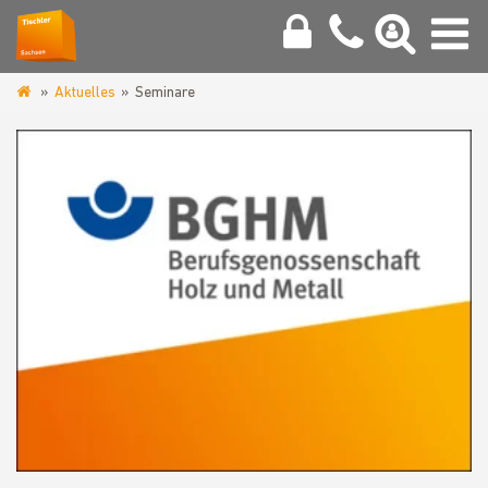
Aktuelles
Seminare
www.tischler-
sachsen.de