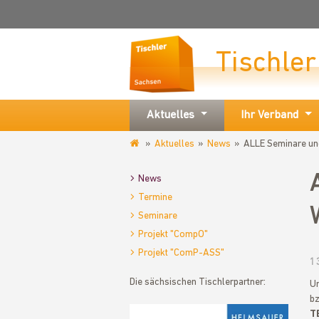
Tischle
Aktuelles
Ihr Verband
Aktuelles
News
ALLE Seminare und
www.tischler-
sachsen.de
News
Termine
Seminare
Projekt "CompO"
Projekt "ComP-ASS"
1
Die sächsischen Tischlerpartner:
Um
bz
T