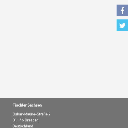
Fac
Twi
Tischler Sachsen
Oskar-Maune-Straße 2
01156
Dresden
Deutschland