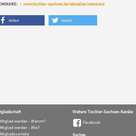
EMINARE:
www.tischler-sachsen.de/aktuelles/seminare
teilen
tweet
t
tgliedschaft
Weitere Tischler-Sachsen-Kanäle
Mitglied werden - Warum?
Facebook
Mitglied werden - Wie?
Mitgliedsvorteile
Suchen