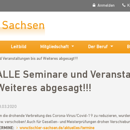
Anmelden
K
r Sachsen
Leitbild
Mitgliedschaft
Der Beruf
B
 Veranstaltungen bis auf Weiteres abgesagt!!!
ALLE Seminare und Veransta
Weiteres abgesagt!!!
3.03.2020
 die drohende Verbreitung des Corona-Virus/Covid-19 zu reduzieren, wurden
w. verschoben! Auch für Gesellen- und Meisterprüfungen drohen Verschiebung
ERMINE:
www.tischler-sachsen.de/aktuelles/termine