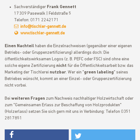
Sachverständiger
Frank Gennett
17309 Pasewalk | Feldstraße 5
Telefon: 0171 2242171
info@tischler-gennett.de
www.tischler-gennett.de
Einen Nachteil
haben die Einzelnachweisen (gegenüber einer eigenen
Betriebs- oder Gruppenzertifizierung) allerdings doch: Die
öffentlichkeitswirksamen Logos (z. B. PEFC oder FSC) sind ohne eine
solche eigene Zertifizierung
nicht
für die Öffentlichkeitsarbeit bzw. das
Marketing der Tischlerei
nutzbar
. Wer ein "
green labeling
" seines
Betriebes wünscht, kommt an einer Einzel- oder Gruppenzertifizierung
nicht vorbei.
Bei
weiteren Fragen
zum Nachweis nachhaltiger Holzwirtschaft oder
zum "Gemeinsamen Erlass zur Beschaffung von Holzprodukten"
(Holzerlass) setzen Sie sich gern mit uns in Verbindung: Telefon 0351
2817851