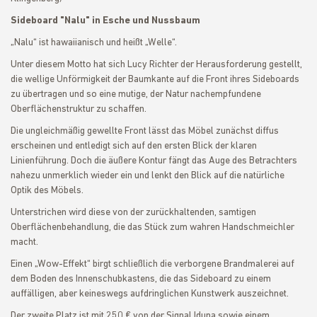
Sideboard "Nalu" in Esche und Nussbaum
„Nalu“ ist hawaiianisch und heißt „Welle“.
Unter diesem Motto hat sich Lucy Richter der Herausforderung gestellt,
die wellige Unförmigkeit der Baumkante auf die Front ihres Sideboards
zu übertragen und so eine mutige, der Natur nachempfundene
Oberflächenstruktur zu schaffen.
Die ungleichmäßig gewellte Front lässt das Möbel zunächst diffus
erscheinen und entledigt sich auf den ersten Blick der klaren
Linienführung. Doch die äußere Kontur fängt das Auge des Betrachters
nahezu unmerklich wieder ein und lenkt den Blick auf die natürliche
Optik des Möbels.
Unterstrichen wird diese von der zurückhaltenden, samtigen
Oberflächenbehandlung, die das Stück zum wahren Handschmeichler
macht.
Einen „Wow-Effekt“ birgt schließlich die verborgene Brandmalerei auf
dem Boden des Innenschubkastens, die das Sideboard zu einem
auffälligen, aber keineswegs aufdringlichen Kunstwerk auszeichnet.
Der zweite Platz ist mit 250 € von der Signal Iduna sowie einem