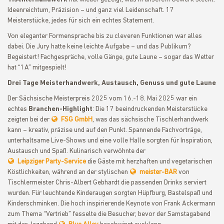
Ideenreichtum, Präzision – und ganz viel Leidenschaft. 17
Meisterstücke, jedes für sich ein echtes Statement.
Von eleganter Formensprache bis zu cleveren Funktionen war alles
dabei. Die Jury hatte keine leichte Aufgabe – und das Publikum?
Begeistert! Fachgespräche, volle Gänge, gute Laune – sogar das Wetter
hat “1A” mitgespielt!
Drei Tage Meisterhandwerk, Austausch, Genuss und gute Laune
Der Sächsische Meisterpreis 2025 vom 16.-18. Mai 2025 war ein
echtes
Branchen-Highlight
: Die 17 beeindruckenden Meisterstücke
zeigten bei der
FSG GmbH
, was das sächsische Tischlerhandwerk
kann – kreativ, präzise und auf den Punkt. Spannende Fachvorträge,
unterhaltsame Live-Shows und eine volle Halle sorgten für Inspiration,
Austausch und Spaß. Kulinarisch verwöhnte der
Leipziger Party-Service
die Gäste mit herzhaften und vegetarischen
Köstlichkeiten, während an der stylischen
meister-BAR
von
Tischlermeister Chris-Albert Gebhardt die passenden Drinks serviert
wurden. Für leuchtende Kinderaugen sorgten Hüpfburg, Bastelspaß und
Kinderschminken. Die hoch inspirierende Keynote von Frank Ackermann
zum Thema “Vertrieb” fesselte die Besucher, bevor der Samstagabend