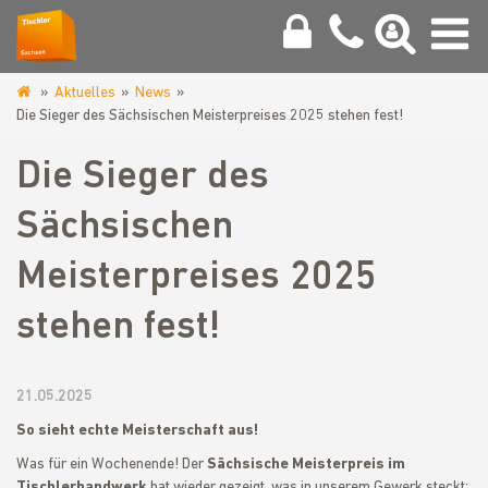
Aktuelles
News
www.tischler-
Die Sieger des Sächsischen Meisterpreises 2025 stehen fest!
sachsen.de
Die Sieger des
Sächsischen
Meisterpreises 2025
stehen fest!
21.05.2025
So sieht echte Meisterschaft aus!
Was für ein Wochenende! Der
Sächsische Meisterpreis im
Tischlerhandwerk
hat wieder gezeigt, was in unserem Gewerk steckt: