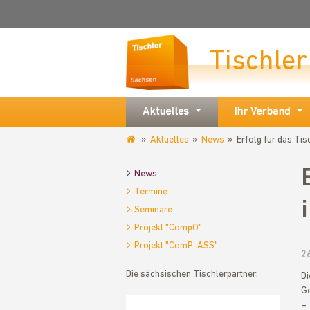
Tischle
Aktuelles
Ihr Verband
Aktuelles
News
Erfolg für das Ti
www.tischler-
sachsen.de
News
Termine
Seminare
Projekt "CompO"
Projekt "ComP-ASS"
2
Die sächsischen Tischlerpartner:
D
Ge
– 