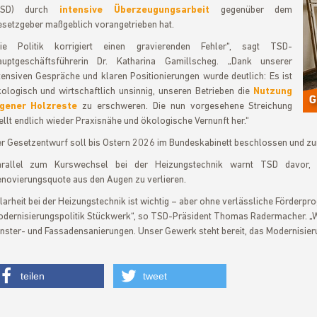
TSD) durch
intensive Überzeugungsarbeit
gegenüber dem
setzgeber maßgeblich vorangetrieben hat.
Die Politik korrigiert einen gravierenden Fehler“, sagt TSD-
auptgeschäftsführerin Dr. Katharina Gamillscheg. „Dank unserer
tensiven Gespräche und klaren Positionierungen wurde deutlich: Es ist
ologisch und wirtschaftlich unsinnig, unseren Betrieben die
Nutzung
igener Holzreste
zu erschweren. Die nun vorgesehene Streichung
ellt endlich wieder Praxisnähe und ökologische Vernunft her.“
t
r Gesetzentwurf soll bis Ostern 2026 im Bundeskabinett beschlossen und zum 
arallel zum Kurswechsel bei der Heizungstechnik warnt TSD davor, d
novierungsquote aus den Augen zu verlieren.
larheit bei der Heizungstechnik ist wichtig – aber ohne verlässliche Förderpr
dernisierungspolitik Stückwerk“, so TSD-Präsident Thomas Radermacher. „W
nster- und Fassadensanierungen. Unser Gewerk steht bereit, das Modernisie
teilen
tweet