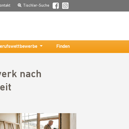
ontakt
Tischler-Suche
erufswettbewerbe
Finden
werk nach
eit