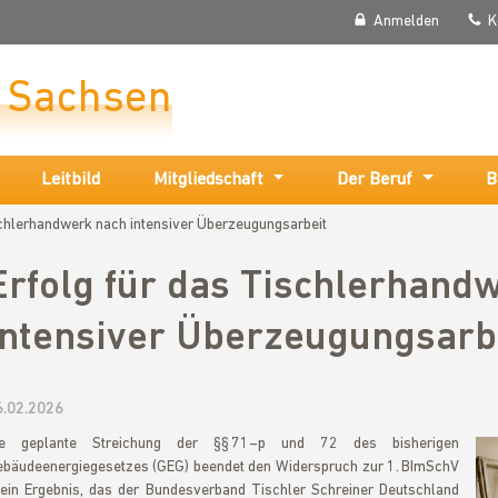
Anmelden
K
r Sachsen
Leitbild
Mitgliedschaft
Der Beruf
B
schlerhandwerk nach intensiver Überzeugungsarbeit
Erfolg für das Tischlerhand
intensiver Überzeugungsarb
6.02.2026
ie geplante Streichung der §§ 71–p und 72 des bisherigen
bäudeenergiegesetzes (GEG) beendet den Widerspruch zur 1. BImSchV
ein Ergebnis, das der Bundesverband Tischler Schreiner Deutschland