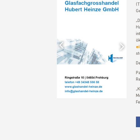
(
Ge
„
H
Previous
in
ök
e
st
Nex
De
P
Re
„K
Mo
Fe