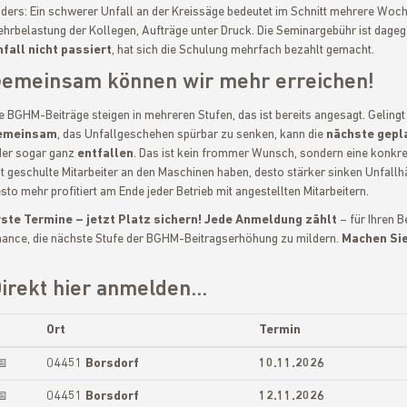
ders: Ein schwerer Unfall an der Kreissäge bedeutet im Schnitt mehrere Woc
hrbelastung der Kollegen, Aufträge unter Druck. Die Seminargebühr ist dagege
fall nicht passiert
, hat sich die Schulung mehrfach bezahlt gemacht.
emeinsam können wir mehr erreichen!
e BGHM-Beiträge steigen in mehreren Stufen, das ist bereits angesagt. Geling
emeinsam
, das Unfallgeschehen spürbar zu senken, kann die
nächste gepl
er sogar ganz
entfallen
. Das ist kein frommer Wunsch, sondern eine konkr
t geschulte Mitarbeiter an den Maschinen haben, desto stärker sinken Unfall
sto mehr profitiert am Ende jeder Betrieb mit angestellten Mitarbeitern.
ste Termine – jetzt Platz sichern! Jede Anmeldung zählt
– für Ihren B
ance, die nächste Stufe der BGHM-Beitragserhöhung zu mildern.
Machen Sie
irekt hier anmelden...
Ort
Termin
📅
04451
Borsdorf
10.11.2026
📅
04451
Borsdorf
12.11.2026