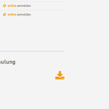
online
anmelden
online
anmelden
hulung
Datei heru