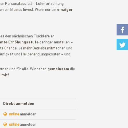
hen Personalausfall – Lohnfortzahlung,
n ein kleines Invest. Wenn nur ein
einziger
t es den sächsischen Tischlereien
ante Erhöhungsstufe
geringer ausfallen –
Fac
ete Chance: Je mehr Betriebe mitmachen und
häufigkeit und Heilbehandlungskosten – und
Twi
etrieb und für alle. Wir haben
gemeinsam
die
 mit!
Direkt anmelden
online
anmelden
online
anmelden