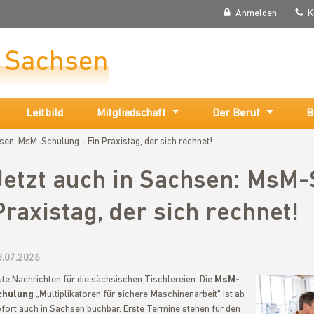
Anmelden
K
r Sachsen
Leitbild
Mitgliedschaft
Der Beruf
B
sen: MsM-Schulung - Ein Praxistag, der sich rechnet!
Jetzt auch in Sachsen: MsM-
Praxistag, der sich rechnet!
8.07.2026
te Nachrichten für die sächsischen Tischlereien: Die
MsM-
chulung
„
M
ultiplikatoren für
s
ichere
M
aschinenarbeit" ist ab
fort auch in Sachsen buchbar. Erste Termine stehen für den