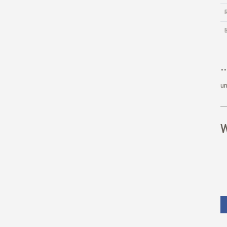
.
un
W