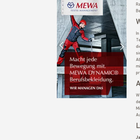
Ra
Be
W
Previous
In
Te
di
si
Nex
Ab
mi
pr
A
We
de
Mi
Au
L
Ja