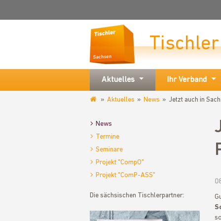
Tischle
Aktuelles
Ihr Verband
Aktuelles
News
Jetzt auch in Sach
www.tischler-
sachsen.de
News
Termine
Seminare
Projekt "CompO"
Projekt "ComP-ASS"
0
Die sächsischen Tischlerpartner:
Gu
S
so