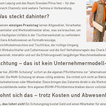
um Leipzig und den Raum Dresden/Pirna fest – für den
reich Chemnitz sind weitere Termine in Vorbereitung.
as steckt dahinter?
 einem
einzigen Praxistag
lernen Altgesellen, Vorarbeiter,
amleiter und Werkstattmeister alles, was sie brauchen, um
e häufigsten Unfälle in der Tischlerwerkstatt zu verhindern:
chere Arbeitsweisen an Formatkreissäge,
t
richthobelmaschine und Tischfräse, der richtige Umgang
t Winkelschleifer und Cuttermesser und die fünf Verhaltensregeln des Check 
axisnah, interaktiv und auf die Erfahrungswelt langjähriger Maschinenbediener
chtung – das ist kein Unternehmermodell
r bei „BGHM-Schulung" sofort an die eigenen Pflichttermine zur “alternativ
nkt: Die MsM-Schulung ist etwas völlig anderes. Sie richtet sich nicht an Betr
tarbeiterinnen oder Mitarbeiter. Diese bringen das Gelernte direkt in die Werk
szubildende weiter. Ihre eigenen BGHM-Pflichttermine bleiben davon vollstän
ohnt sich das – trotz Kosten und Abwesen
, das lohnt sich!
Ein Schulungstag kostet Geld und einen Mitarbeiter für ein