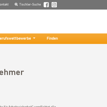
ontakt
Tischler-Suche
erufswettbewerbe
Finden
nehmer