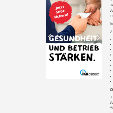
Di
Be
Be
se
Previous
In
Di
• 
• 
Nex
• 
• 
• 
• 
• 
• 
• 
Zi
Di
Be
Mö