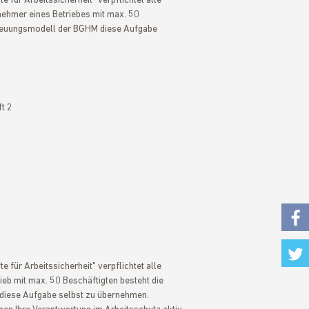
 für Arbeitssicherheit" verpflichtet alle
rnehmer eines Betriebes mit max. 50
etreuungsmodell der BGHM diese Aufgabe
t 2
Fac
 für Arbeitssicherheit" verpflichtet alle
ieb mit max. 50 Beschäftigten besteht die
Twi
 diese Aufgabe selbst zu übernehmen.