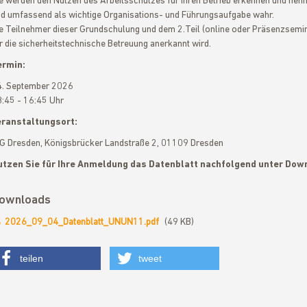
e werden den Nutzen des Arbeitsschutzes für Ihren Betrieb erkennen und nehm
d umfassend als wichtige Organisations- und Führungsaufgabe wahr.
e Teilnehmer dieser Grundschulung und dem 2.Teil (online oder Präsenzseminar
r die sicherheitstechnische Betreuung anerkannt wird.
ermin:
. September 2026
:45 - 16:45 Uhr
eranstaltungsort:
G Dresden, Königsbrücker Landstraße 2, 01109 Dresden
utzen Sie für Ihre Anmeldung das Datenblatt nachfolgend unter Dow
ownloads
2026_09_04_Datenblatt_UNUN11.pdf
(49 KB)
teilen
tweet