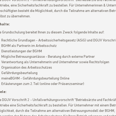
e DGUV Vorschrift 2 - Unfallverhütungsvorschrift "Betriebsärzte und Fachkräfte
triebe, eine Sicherheitsfachkraft zu bestellen. Für Unternehmerinnen & Unte
schäftigten besteht die Möglichkeit, durch die Teilnahme am alternativen B
lbst zu übernehmen.
halte:
e Grundschulung bereitet Ihnen zu diesem Zweck folgende Inhalte auf:
Rechtliche Grundlagen - Arbeitssicherheitsgesetz (ASiG) und DGUV Vorschrif
BGHM als Partnerin im Arbeitsschutz
t
Dienstleistungen der BGHM
Mögliche Betreuungsanlässe - Beratung durch externe Partner
Verantwortung als Unternehmerin und Unternehmer sowie Rechtsfolgen
Organisation des Arbeitsschutzes
Gefährdungsbeurteilung
meineBGHM - Gefährdungsbeurteilung Online
Erläuterungen zum 2.Teil (online oder Präsenzseminar)
ele:
e DGUV Vorschrift 2 - Unfallverhütungsvorschrift "Betriebsärzte und Fachkräfte
triebe eine Sicherheitsfachkraft zu bestellen. Für Unternehmer mit einem Betr
glichkeit, durch die Teilnahme am alternativen Betreuungsmodell der BGHM,