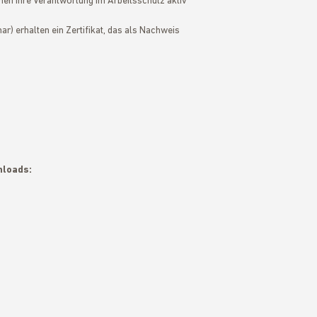
en Ihre Verantwortung im Arbeitsschutz aktiv
) erhalten ein Zertifikat, das als Nachweis
nloads: