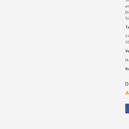
Si
un
Di
fü
T
04
08
V
IA
N
D