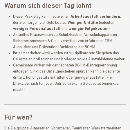
Warum sich dieser Tag lohnt
Dieser Praxistag kann heute einen
Arbeitsausfall verhindern
,
der Sie morgen viel Geld kostet:
Weniger Unfälle
bedeuten
weniger Personalausfall
und
weniger Folgekosten
!
Aktuelles Praxiswissen zu Schutzhauben, Vorschubapparaten,
Sicherheitsmessern & Co. – vermittelt von erfahrenen TSM-
Ausbildern und Präventionsfachleuten der BGHM.
Ihr(e) Mitarbeiter wird/werden zu Multiplikatoren: Sie geben das
Gelernte an Kolleginnen und Kollegen sowie Auszubildende weiter.
Gemeinsam wirken wir der nächsten BGHM-Beitragserhöhung
entgegen: Sinkt das Unfallgeschehen spürbar, kann die geplante
dritte Erhöhungsstufe entfallen oder geringer ausfallen – ein
Effekt, der sich für jeden Betrieb direkt im Geldbeutel bemerkbar
macht!
Für wen?
Die Zielgruppe: Altgesellen, Vorarbeiter, Teamleiter, Werkstattmeister,