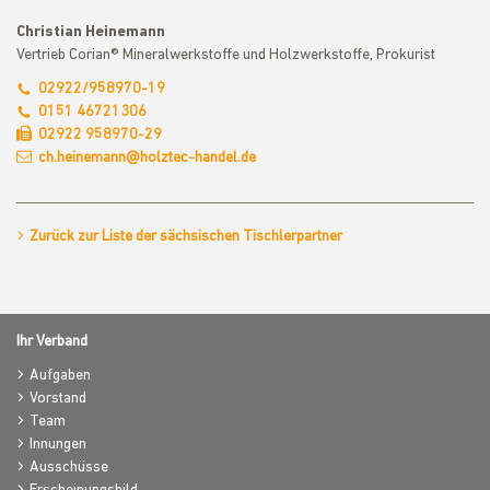
Christian Heinemann
Vertrieb Corian® Mineralwerkstoffe und Holzwerkstoffe, Prokurist
02922/958970-19
0151 46721306
02922 958970-29
ch.heinemann@holztec-handel.de
Zurück zur Liste der sächsischen Tischlerpartner
Ihr Verband
Aufgaben
Vorstand
Team
Innungen
Ausschüsse