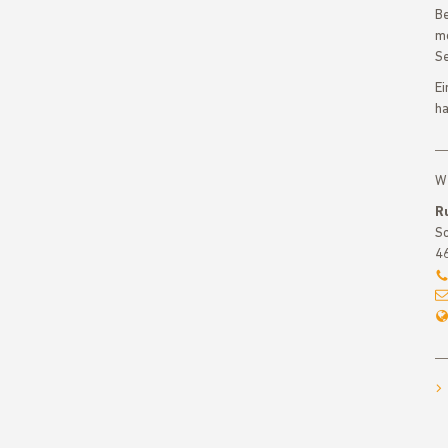
Be
mo
Se
Ei
ha
We
R
Sc
46