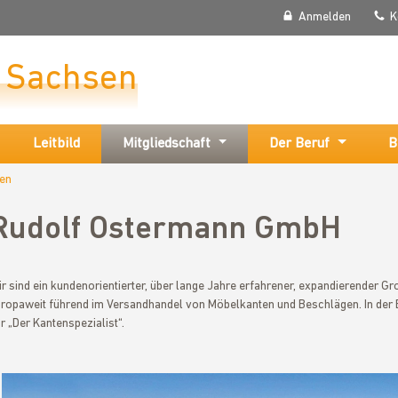
Anmelden
K
r Sachsen
Leitbild
Mitgliedschaft
Der Beruf
B
sen
Rudolf Ostermann GmbH
r sind ein kundenorientierter, über lange Jahre erfahrener, expandierender G
ropaweit führend im Versandhandel von Möbelkanten und Beschlägen. In der 
r „Der Kantenspezialist“.