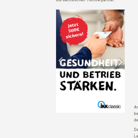
Die sächsischen Tischlerpartner:
Previous
Nex
An
be
de
De
La