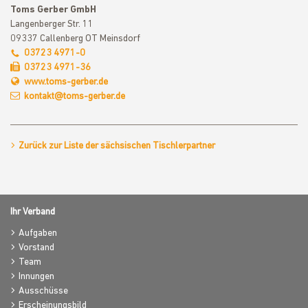
Toms Gerber GmbH
Langenberger Str. 11
09337 Callenberg OT Meinsdorf
03723 4971-0
03723 4971-36
www.toms-gerber.de
kontakt@toms-gerber.de
Zurück zur Liste der sächsischen Tischlerpartner
Ihr Verband
Aufgaben
Vorstand
Team
Innungen
Ausschüsse
Erscheinungsbild