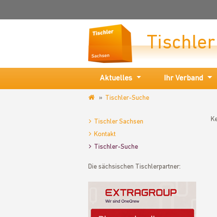
Tischle
Aktuelles
Ihr Verband
Tischler-Suche
www.tischler-
sachsen.de
Ke
Tischler Sachsen
Kontakt
Tischler-Suche
Die sächsischen Tischlerpartner: