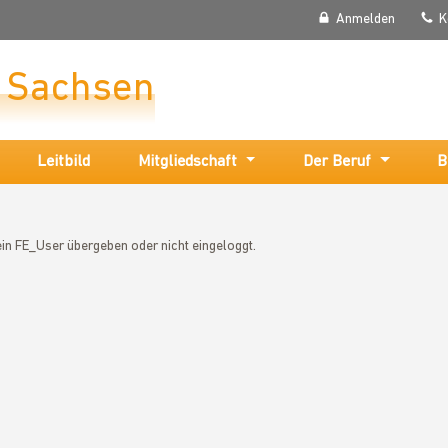
Anmelden
K
r Sachsen
Leitbild
Mitgliedschaft
Der Beruf
B
in FE_User übergeben oder nicht eingeloggt.