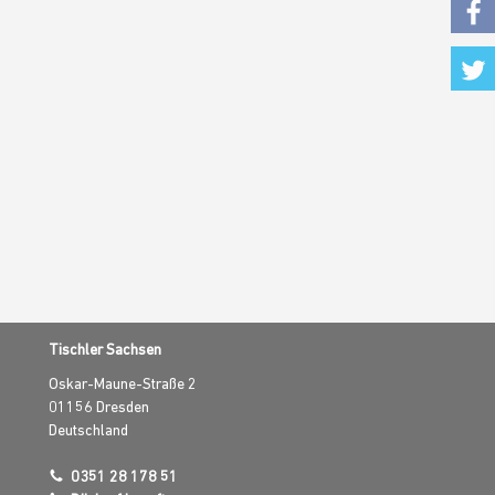
Fac
Twi
Tischler Sachsen
Oskar-Maune-Straße 2
01156
Dresden
Deutschland
0351 28 178 51