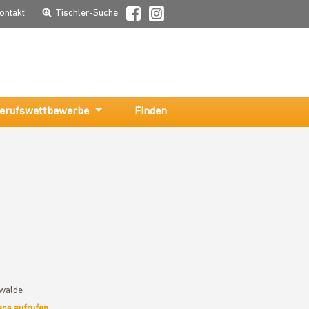
ontakt
Tischler-Suche
erufswettbewerbe
Finden
ewalde
aps aufrufen