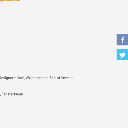
Fac
Twi
Designermöbel, Wohnzimmer, Schlafzimmer,
, Fensterläden