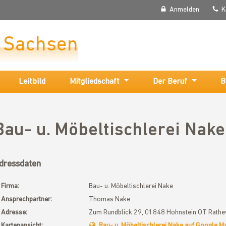
Anmelden
K
r Sachsen
Leitbild
Mitgliedschaft
Der Beruf
B
Bau- u. Möbeltischlerei Nake
dressdaten
Firma:
Bau- u. Möbeltischlerei Nake
Ansprechpartner:
Thomas Nake
Adresse:
Zum Rundblick 29, 01848 Hohnstein OT Rath
Kartenansicht:
Bau- u. Möbeltischlerei Nake auf Google M