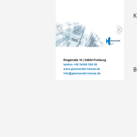
Previous
K
Nex
B