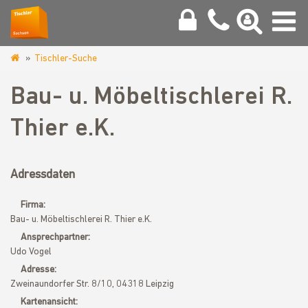
Tischler-Suche
www.tischler-
sachsen.de
Bau- u. Möbeltischlerei R.
Thier e.K.
Adressdaten
Firma:
Bau- u. Möbeltischlerei R. Thier e.K.
Ansprechpartner:
Udo Vogel
Adresse:
Zweinaundorfer Str. 8/10, 04318 Leipzig
Kartenansicht: