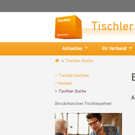
Tischle
Aktuelles
Ihr Verband
Tischler-Suche
www.tischler-
sachsen.de
Tischler Sachsen
Kontakt
Tischler-Suche
A
Die sächsischen Tischlerpartner: