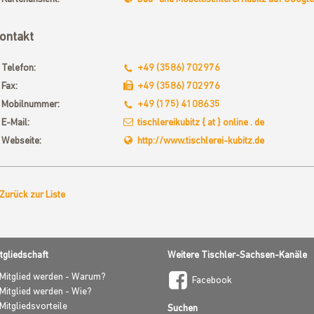
ontakt
Telefon:
+49 (3586) 702976
Fax:
+49 (3586) 702976
t
Mobilnummer:
+49 (175) 4108635
E-Mail:
tischlereikubitz { at } online . de
Webseite:
http://www.tischlerei-kubitz.de
Zurück zur Liste
tgliedschaft
Weitere Tischler-Sachsen-Kanäle
Mitglied werden - Warum?
Facebook
Mitglied werden - Wie?
Mitgliedsvorteile
Suchen