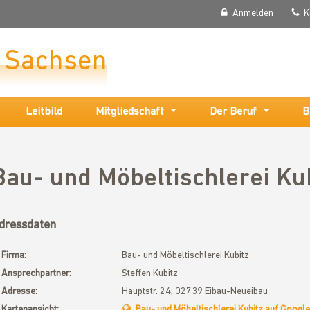
Anmelden
K
r Sachsen
Leitbild
Mitgliedschaft
Der Beruf
B
Bau- und Möbeltischlerei Ku
dressdaten
Firma:
Bau- und Möbeltischlerei Kubitz
Ansprechpartner:
Steffen Kubitz
Adresse:
Hauptstr. 24, 02739 Eibau-Neueibau
Kartenansicht:
Bau- und Möbeltischlerei Kubitz auf Googl