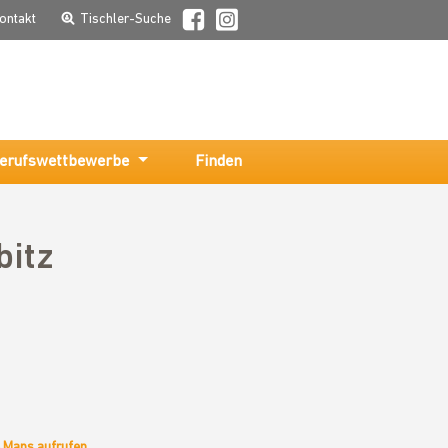
ontakt
Tischler-Suche
erufswettbewerbe
Finden
bitz
e Maps aufrufen