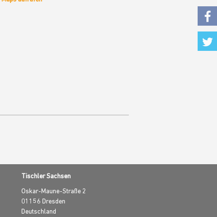
Fac
Twi
Tischler Sachsen
Oskar-Maune-Straße 2
01156
Dresden
Deutschland