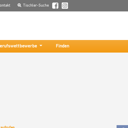
ontakt
Tischler-Suche
erufswettbewerbe
Finden
 aufrufen