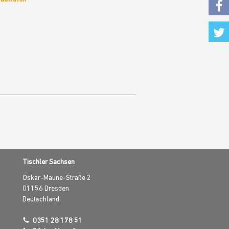
Fac
Twi
Tischler Sachsen
Oskar-Maune-Straße 2
01156
Dresden
Deutschland
0351 28 178 51