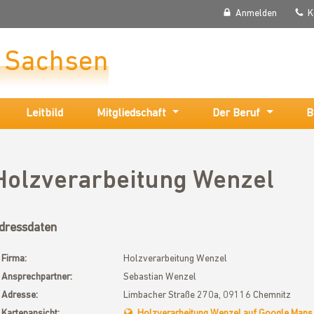
Anmelden
K
r Sachsen
Leitbild
Mitgliedschaft
Der Beruf
B
Holzverarbeitung Wenzel
dressdaten
Firma:
Holzverarbeitung Wenzel
Ansprechpartner:
Sebastian Wenzel
Adresse:
Limbacher Straße 270a, 09116 Chemnitz
Kartenansicht:
Holzverarbeitung Wenzel auf Google Maps