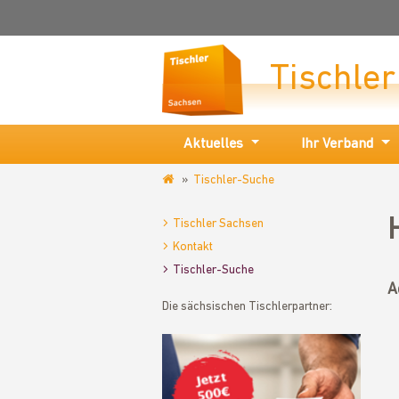
Tischle
Aktuelles
Ihr Verband
Tischler-Suche
www.tischler-
sachsen.de
Tischler Sachsen
Kontakt
Tischler-Suche
A
Die sächsischen Tischlerpartner: