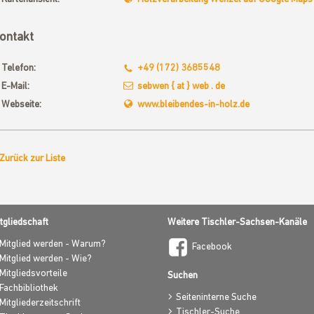
ontakt
Telefon:
+49 (172) 3685548
E-Mail:
sebwen { at } web . de
t
Webseite:
www.bleibendes-in-holz.de
Zurück zur Liste
tgliedschaft
Weitere Tischler-Sachsen-Kanäle
Mitglied werden - Warum?
Facebook
Mitglied werden - Wie?
Mitgliedsvorteile
Suchen
Fachbibliothek
Seiteninterne Suche
Mitgliederzeitschrift
Tischler-Suche