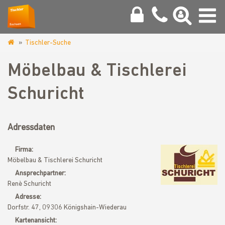
Tischler-Suche
www.tischler-
sachsen.de
Möbelbau & Tischlerei
Schuricht
Adressdaten
Firma:
Möbelbau & Tischlerei Schuricht
Ansprechpartner:
Renè Schuricht
Adresse:
Dorfstr. 47, 09306 Königshain-Wiederau
Kartenansicht: