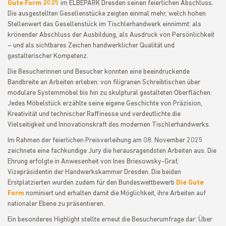
Gute Form 2025
im ELBEPARK Dresden seinen feierlichen Abschluss.
Die ausgestellten Gesellenstücke zeigten einmal mehr, welch hohen
Stellenwert das Gesellenstück im Tischlerhandwerk einnimmt: als
krönender Abschluss der Ausbildung, als Ausdruck von Persönlichkeit
– und als sichtbares Zeichen handwerklicher Qualität und
gestalterischer Kompetenz.
Die Besucherinnen und Besucher konnten eine beeindruckende
Bandbreite an Arbeiten erleben: von filigranen Schreibtischen über
modulare Systemmöbel bis hin zu skulptural gestalteten Oberflächen.
Jedes Möbelstück erzählte seine eigene Geschichte von Präzision,
Kreativität und technischer Raffinesse und verdeutlichte die
Vielseitigkeit und Innovationskraft des modernen Tischlerhandwerks.
Im Rahmen der feierlichen Preisverleihung am 08. November 2025
zeichnete eine fachkundige Jury die herausragendsten Arbeiten aus. Die
Ehrung erfolgte in Anwesenheit von Ines Briesowsky-Graf,
Vizepräsidentin der Handwerkskammer Dresden. Die beiden
Erstplatzierten wurden zudem für den Bundeswettbewerb
Die Gute
Form
nominiert und erhalten damit die Möglichkeit, ihre Arbeiten auf
nationaler Ebene zu präsentieren.
Ein besonderes Highlight stellte erneut die Besucherumfrage dar: Über