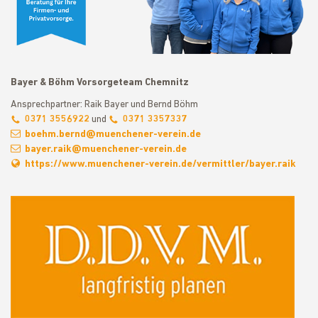
Bayer & Böhm Vorsorgeteam Chemnitz
Ansprechpartner: Raik Bayer und Bernd Böhm
0371 3556922
und
0371 3357337
boehm.bernd@muenchener-verein.de
bayer.raik@muenchener-verein.de
https://www.muenchener-verein.de/vermittler/bayer.raik