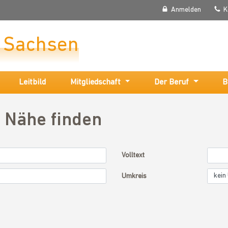
Anmelden
K
r Sachsen
Leitbild
Mitgliedschaft
Der Beruf
B
r Nähe finden
Volltext
Umkreis