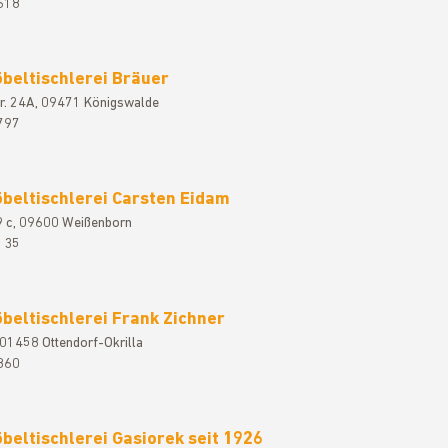
618
beltischlerei Bräuer
r. 24A, 09471 Königswalde
797
beltischlerei Carsten Eidam
19 c, 09600 Weißenborn
135
beltischlerei Frank Zichner
 01458 Ottendorf-Okrilla
860
beltischlerei Gasiorek seit 1926