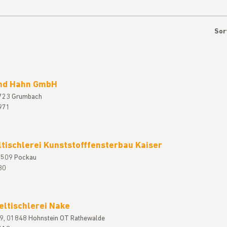
Sor
nd Hahn GmbH
1723 Grumbach
971
tischlerei Kunststofffensterbau Kaiser
9509 Pockau
30
eltischlerei Nake
9, 01848 Hohnstein OT Rathewalde