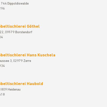
01744 Dippoldiswalde
296
beltischlerei Göthel
. 22, 09579 Borstendorf
04
beltischlerei Hans Kuschela
aussee 3, 02979 Zerre
934
beltischlerei Haubold
01809 Heidenau
618